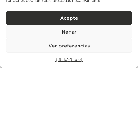
funciones podrían verse afectadas negativamente.
Filipidis™ de acordo com a Política de Privacidade.
Acepte
Enviar
Negar
Ver preferencias
{título}
{título}
ES
Sobre a Bonte Filipidis
Su Agencia Inmobiliaria Boutique