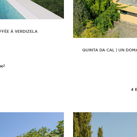
FFÉE À VERDIZELA
QUINTA DA CAL | UN DOMA
2
0M
4
B