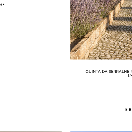
2
2M
QUINTA DA SERRALHEI
L
5
B