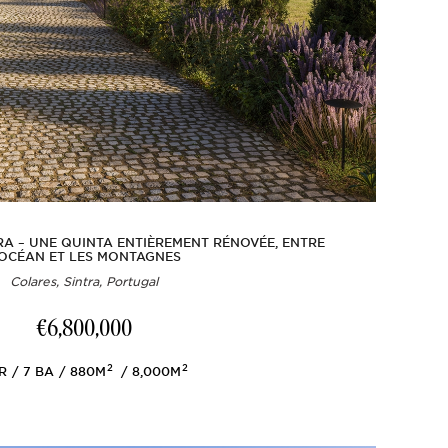
RA – UNE QUINTA ENTIÈREMENT RÉNOVÉE, ENTRE
'OCÉAN ET LES MONTAGNES
Colares, Sintra, Portugal
€6,800,000
2
2
R
7
BA
880M
8,000M