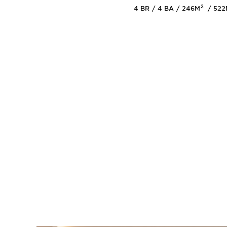
2
4
BR
4
BA
246M
52