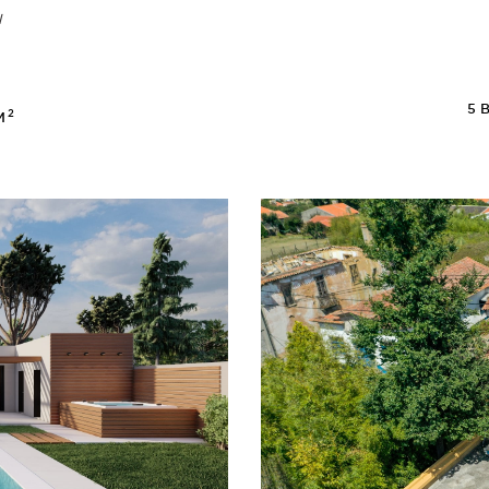
l
5
B
2
3M