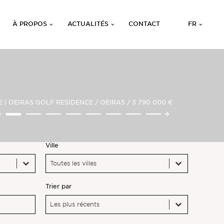
À PROPOS
ACTUALITÉS
CONTACT
FR
E | OEIRAS GOLF RESIDENCE
/
OEIRAS
/
3 790 000 €
Ville
Ville
Ville
Ville
Trier par
Trier par
Trier par
Trier par
Les plus récents