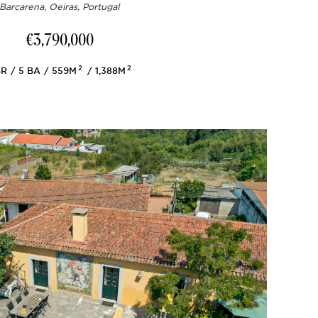
Barcarena, Oeiras, Portugal
€3,790,000
2
2
R
5
BA
559M
1,388M