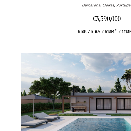
Barcarena, Oeiras, Portuga
€3,590,000
2
5
BR
5
BA
513M
1,11