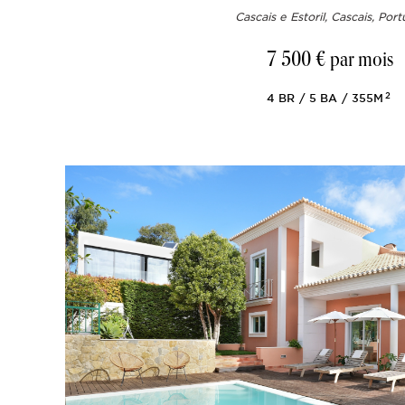
Cascais e Estoril, Cascais, Port
7 500 €
par mois
2
4
BR
5
BA
355M