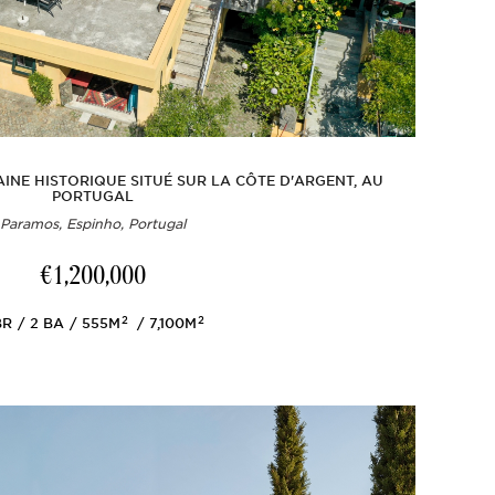
INE HISTORIQUE SITUÉ SUR LA CÔTE D'ARGENT, AU
PORTUGAL
Paramos, Espinho, Portugal
€1,200,000
2
2
R
2
BA
555M
7,100M