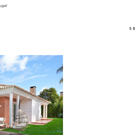
ugal
5
B