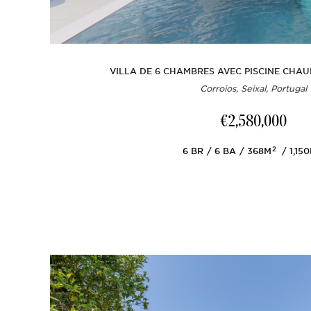
VILLA DE 6 CHAMBRES AVEC PISCINE CHAU
Corroios, Seixal, Portugal
€2,580,000
2
6
BR
6
BA
368M
1,15