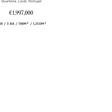
Quarteira, Loulé, Portugal
€1,997,000
2
2
R
3
BA
198M
1,250M