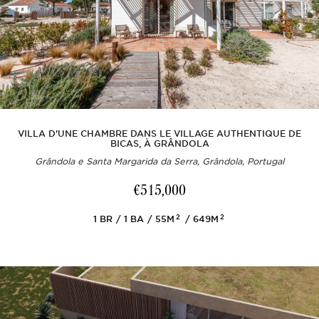
VILLA D'UNE CHAMBRE DANS LE VILLAGE AUTHENTIQUE DE
BICAS, À GRÂNDOLA
Grândola e Santa Margarida da Serra, Grândola, Portugal
€515,000
2
2
1
BR
1
BA
55M
649M