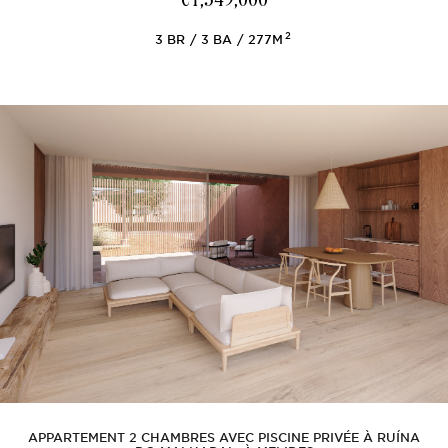
€1,349,000
2
3
BR
3
BA
277M
APPARTEMENT 2 CHAMBRES AVEC PISCINE PRIVÉE À RUÍNA