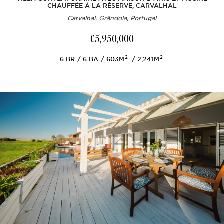
CHAUFFÉE À LA RÉSERVE, CARVALHAL
Carvalhal, Grândola, Portugal
€5,950,000
2
2
6
BR
6
BA
603M
2,241M