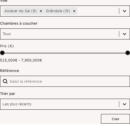
Ville
Ville
Ville
Hors marché
Alcácer do Sal (9)
Grândola (15)
Ville
Chambres à coucher
Toutes les propriétés
Chambres à coucher
Chambres à coucher
Chambres à coucher
Prix (€)
Prix (€)
515,000€ - 7,950,000€
Référence
Référence
Référence
Trier par
Trier par
Trier par
Trier par
Les plus récents
Clair