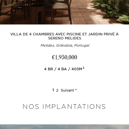
VILLA DE 4 CHAMBRES AVEC PISCINE ET JARDIN PRIVÉ À
SERENO MELIDES
Melides, Grândola, Portugal
€1,950,000
2
4
BR
4
BA
403M
1
2
Suivant "
NOS IMPLANTATIONS