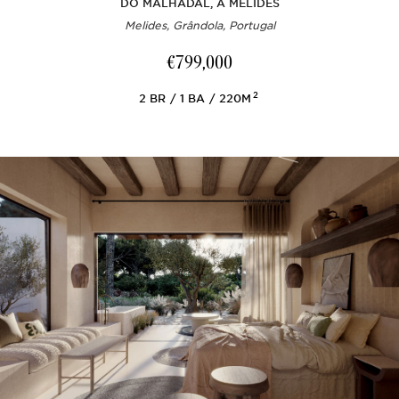
DO MALHADAL, À MELIDES
Melides, Grândola, Portugal
€799,000
2
2
BR
1
BA
220M