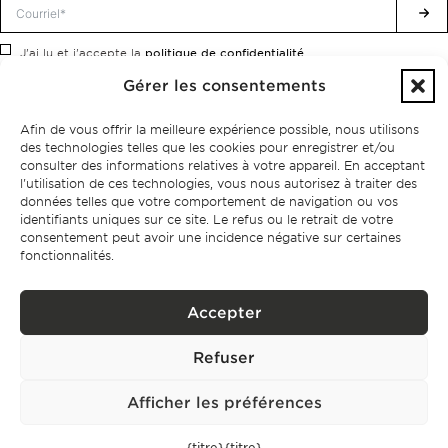
politique de confidentialité.
J'ai lu et j'accepte la
Gérer les consentements
Afin de vous offrir la meilleure expérience possible, nous utilisons
des technologies telles que les cookies pour enregistrer et/ou
consulter des informations relatives à votre appareil. En acceptant
l'utilisation de ces technologies, vous nous autorisez à traiter des
données telles que votre comportement de navigation ou vos
identifiants uniques sur ce site. Le refus ou le retrait de votre
consentement peut avoir une incidence négative sur certaines
fonctionnalités.
Accepter
Politique de confidentialité
Refuser
BPPS – Portugal Property Services – Mediação Imobiliária, Lda Licença nº
13824 – AMI
©2026
BONTE FILIPIDIS — TOUS DROITS RÉSERVÉS
Afficher les préférences
Développé par :
WPlus
{titre}
{titre}