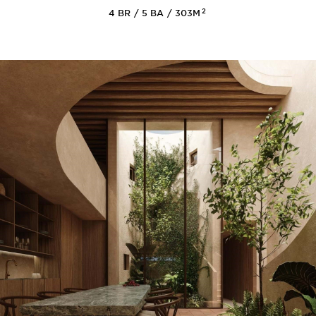
2
4
BR
5
BA
303M