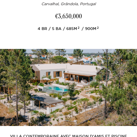
Carvalhal, Grândola, Portugal
€3,650,000
2
2
4
BR
5
BA
685M
900M
VILLA CONTEMPORAINE AVEC MAISON D'AMIS ET PISCINE