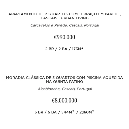
APARTAMENTO DE 2 QUARTOS COM TERRAÇO EM PAREDE,
CASCAIS | URBAN LIVING
Carcavelos e Parede, Cascais, Portugal
€990,000
2
2
BR
2
BA
173M
MORADIA CLÁSSICA DE 5 QUARTOS COM PISCINA AQUECIDA
NA QUINTA PATINO
Alcabideche, Cascais, Portugal
€8,000,000
2
2
5
BR
5
BA
544M
2,160M