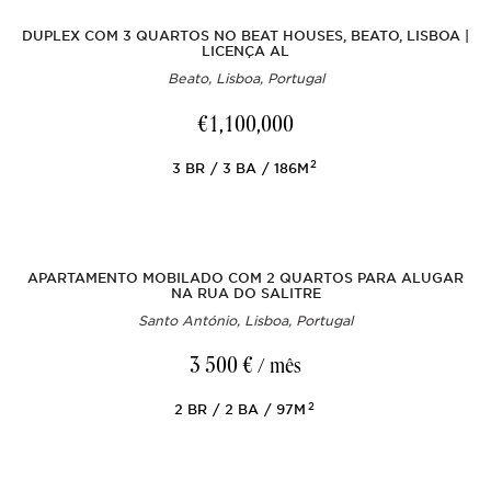
DUPLEX COM 3 QUARTOS NO BEAT HOUSES, BEATO, LISBOA |
LICENÇA AL
Beato, Lisboa, Portugal
€1,100,000
2
3
BR
3
BA
186M
APARTAMENTO MOBILADO COM 2 QUARTOS PARA ALUGAR
NA RUA DO SALITRE
Santo António, Lisboa, Portugal
3 500 €
/ mês
2
2
BR
2
BA
97M