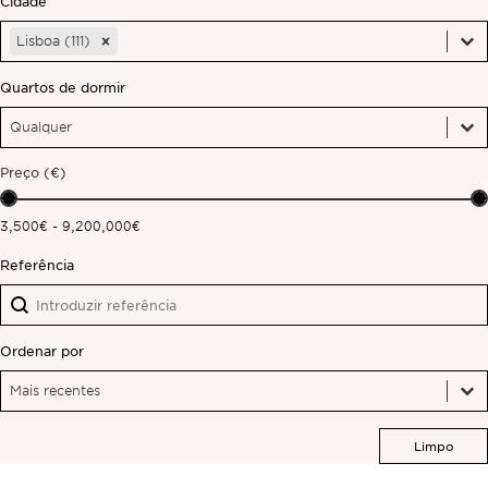
Cidade
Cidade
Cidade
Fora do mercado
Lisboa (111)
Cidade
Quartos de dormir
Todas as propriedades
Quartos de dormir
Quartos de dormir
Quartos de dormir
Preço (€)
Preço (€)
3,500€ - 9,200,000€
Referência
Referência
Referência
Ordenar por
Ordenar por
Ordenar por
Ordenar por
Mais recentes
Limpo