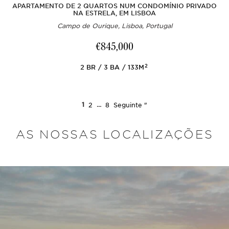
APARTAMENTO DE 2 QUARTOS NUM CONDOMÍNIO PRIVADO
NA ESTRELA, EM LISBOA
Campo de Ourique, Lisboa, Portugal
€845,000
2
2
BR
3
BA
133M
1
2
...
8
Seguinte "
AS NOSSAS LOCALIZAÇÕES