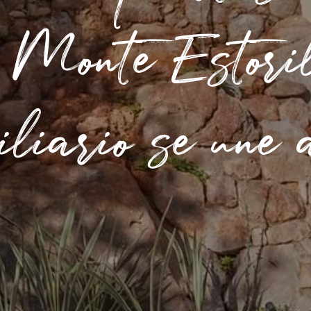
 Monte Estori
biliario se une