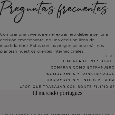
Preguntas frecuentes
Todas
Fuera
Sintr
Lisboa
Licencia AL
Portugal
Equipo
Artículos
EN
Ibiza
Opor
Alga
Comp
Casca
Lisb
Comprar una vivienda en el extranjero debería ser una
Cascais
Renovar
Ibiza
Vídeos
PT
decisión emocionante, no una decisión llena de
incertidumbre. Estas son las preguntas que más nos
Comporta
Desarrollar
FR
plantean nuestros clientes internacionales.
IR A:
EL MERCADO PORTUGUÉS
Algarve
Todas las inversiones
COMPRAR COMO EXTRANJERO
PROMOCIONES Y CONSTRUCCIÓN
Oporto
Preguntas frecuentes
UBICACIONES Y ESTILO DE VIDA
¿POR QUÉ TRABAJAR CON BONTE FILIPIDIS?
El mercado portugués
Ibiza
Sintra
¿Sigue siendo un buen momento para comprar una