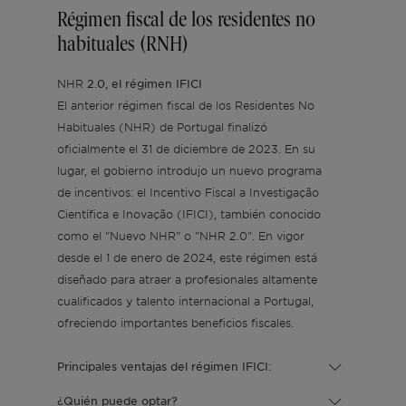
Régimen fiscal de los residentes no
habituales (RNH)
Lisboa
Licencia AL
Portugal
Equipo
Artículos
EN
2.0, el régimen IFICI
NHR
El anterior régimen fiscal de los Residentes No
Cascais
Renovar
Ibiza
Vídeos
PT
Habituales (NHR) de Portugal finalizó
oficialmente el 31 de diciembre de 2023. En su
lugar, el gobierno introdujo un nuevo programa
Comporta
Desarrollar
FR
de incentivos: el Incentivo Fiscal a Investigação
Científica e Inovação (IFICI), también conocido
Algarve
Todas las inversiones
como el "Nuevo NHR" o "NHR 2.0". En vigor
desde el 1 de enero de 2024, este régimen está
diseñado para atraer a profesionales altamente
Oporto
Preguntas frecuentes
cualificados y talento internacional a Portugal,
ofreciendo importantes beneficios fiscales.
Ibiza
Principales ventajas del régimen IFICI:
Sintra
¿Quién puede optar?
Tasa impositiva plana del 20% sobre los