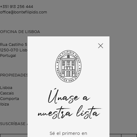
+351 913 256 444
office@bontefilipidis.com
OFICINA DE LISBOA
Rua Castilho 57,
4º Dto,
1250-070 Lisboa,
Portugal
PROPIEDADES
Lisboa
Cascais
Únase a
Comporta
Ibiza
nuestra lista
SUSCRÍBASE A NUESTRO BOLETÍN
Sé el primero en