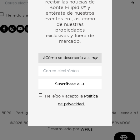
recibir las noticias de
Bonte Filipidis™ y
entérate de nuestros
Política de privacidad.
He leído y acepto la
eventos en
, así como
de nuestras
propiedades
exclusivas y fuera de
mercado.
Suscríbase a
Política
He leído y acepto la
de privacidad.
Política de privacidad
BPPS – Portugal Property Services – Mediação Imobiliária, Lda Licencia n.º
13824 – AMI
©2026
BONTE FILIPIDIS — TODOS LOS DERECHOS RESERVADOS
Desarrollado por:
WPlus