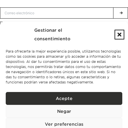
Política de privacidad.
He leído y acepto la
Gestionar el
consentimiento
Para ofrecerte la mejor experiencia posible, utilizamos tecnologías
como las cookies para almacenar y/o acceder a información de tu
dispositivo. Al dar tu consentimiento para el uso de estas
tecnologías, nos permitirás tratar datos como tu comportamiento
de navegación o identificadores únicos en este sitio web. Si no
das tu consentimiento o lo retiras, algunas características y
funciones podrían verse afectadas negativamente.
Acepte
Política de privacidad
Negar
BPPS – Portugal Property Services – Mediação Imobiliária, Lda Licencia n.º
13824 – AMI
©2026
BONTE FILIPIDIS — TODOS LOS DERECHOS RESERVADOS
Ver preferencias