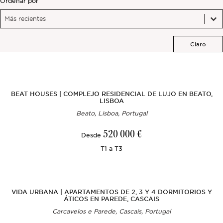
Ordenar por
Ordenar por
Ordenar por
Ordenar por
Fuera del mercado
Más recientes
Claro
Todas las propiedades
BEAT HOUSES | COMPLEJO RESIDENCIAL DE LUJO EN BEATO,
LISBOA
Beato, Lisboa, Portugal
520 000 €
Desde
T1 a T3
VIDA URBANA | APARTAMENTOS DE 2, 3 Y 4 DORMITORIOS Y
ÁTICOS EN PAREDE, CASCAIS
Carcavelos e Parede, Cascais, Portugal