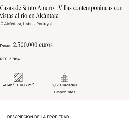
Casas de Santo Amaro - Villas contemporáneas con
Fuera del mercado
vistas al río en Alcântara
Alcântara, Lisboa, Portugal
Todas las propiedades
2.500.000 euros
Desde
REF.
21984
2
2
346m
a 403 m
2/2
Unidades
Disponibles
DESCRIPCIÓN DE LA PROPIEDAD