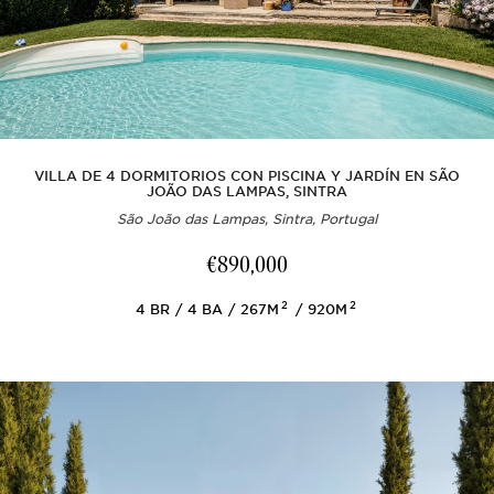
VILLA DE 4 DORMITORIOS CON PISCINA Y JARDÍN EN SÃO
JOÃO DAS LAMPAS, SINTRA
São João das Lampas, Sintra, Portugal
€890,000
2
2
4
BR
4
BA
267M
920M