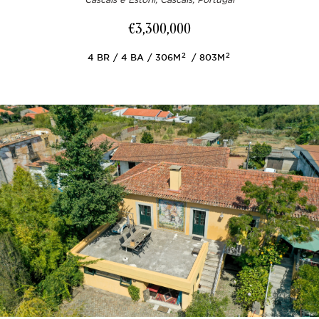
€3,300,000
2
2
4
BR
4
BA
306M
803M