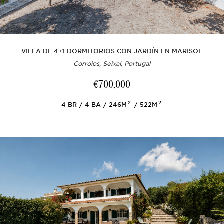
VILLA DE 4+1 DORMITORIOS CON JARDÍN EN MARISOL
Corroios, Seixal, Portugal
€700,000
2
2
4
BR
4
BA
246M
522M