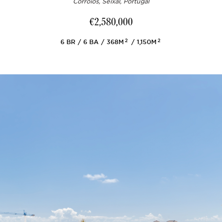
Corroios, Seixal, Portugal
€2,580,000
2
2
6
BR
6
BA
368M
1,150M