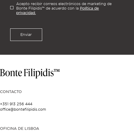
Acepto recibir correos electrónicos de marketing de
Política de
Bonte Filipidis™ de acuerdo con la
privacidad.
Enviar
CONTACTO
+351 913 256 444
office@bontefilipidis.com
OFICINA DE LISBOA