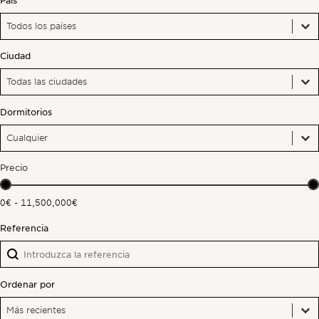
País
País
Fuera del mercado
País
Ciudad
Todas las propiedades
Ciudad
Ciudad
Ciudad
Dormitorios
Dormitorios
Dormitorios
Dormitorios
Precio
Precio
0€ - 11,500,000€
Referencia
Referencia
Referencia
Ordenar por
Ordenar por
Ordenar por
Ordenar por
Más recientes