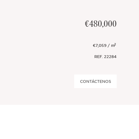
€480,000
2
€7,059 / m
REF.
22284
CONTÁCTENOS