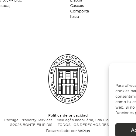
o 57,
4º Dto,
Lisboa
isboa,
Cascais
Comporta
Ibiza
Para ofrece
cookies par
consentimie
como tu co
web. Si no 
funciones 
Política de privacidad
– Portugal Property Services – Mediação Imobiliária, Lda Licencia n.º 13824
©2026
BONTE FILIPIDIS — TODOS LOS DERECHOS RESERVADOS
A
Desarrollado por:
WPlus