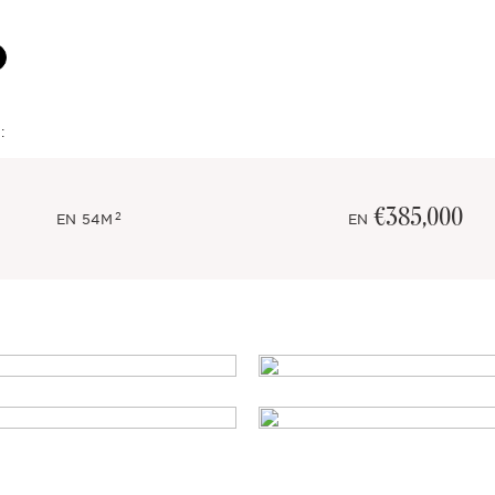
:
€385,000
2
EN
54M
EN