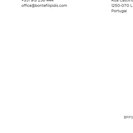
+351 913 256 444
Rua Castilh
office@bontefilipidis.com
1250-070 L
Portugal
BPPS 