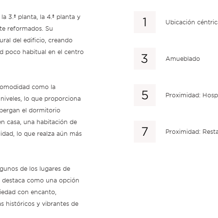
a 3.ª planta, la 4.ª planta y
Ubicación céntric
nte reformados. Su
ural del edificio, creando
d poco habitual en el centro
Amueblado
a comodidad como la
Proximidad: Hospi
niveles, lo que proporciona
lbergan el dormitorio
 en casa, una habitación de
Proximidad: Rest
ilidad, lo que realza aún más
gunos de los lugares de
ex destaca como una opción
piedad con encanto,
 históricos y vibrantes de