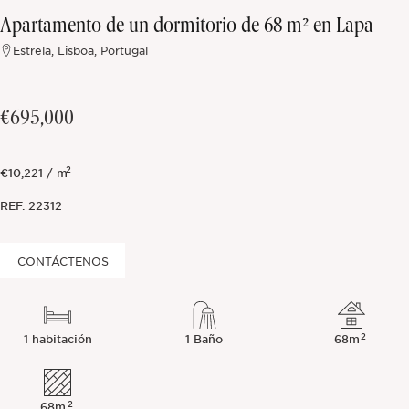
Apartamento de un dormitorio de 68 m² en Lapa
Fuera del mercado
Estrela, Lisboa, Portugal
Todas las propiedades
€695,000
2
€10,221 / m
REF.
22312
CONTÁCTENOS
2
1 habitación
1 Baño
68m
2
68m