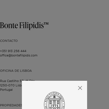
CONTACTO
+351 913 256 444
office@bontefilipidis.com
OFICINA DE LISBOA
Rua Castilho 57,
4º Dto,
1250-070 Lisboa,
Portugal
PROPIEDADES