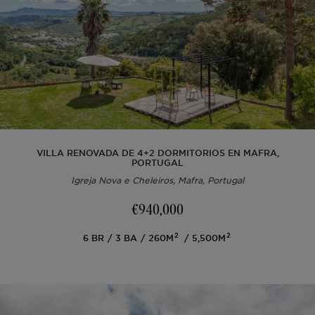
Fuera del mercado
Todas las propiedades
VILLA RENOVADA DE 4+2 DORMITORIOS EN MAFRA,
PORTUGAL
Igreja Nova e Cheleiros, Mafra, Portugal
€940,000
2
2
6
BR
3
BA
260M
5,500M