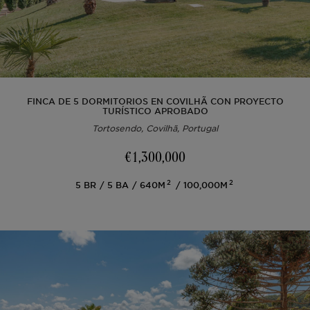
Lisboa
Licencia AL
Portugal
Equipo
Artículos
EN
Cascais
Renovar
Ibiza
Vídeos
PT
FINCA DE 5 DORMITORIOS EN COVILHÃ CON PROYECTO
TURÍSTICO APROBADO
Tortosendo, Covilhã, Portugal
Comporta
Desarrollar
FR
€1,300,000
Algarve
Todas las inversiones
2
2
5
BR
5
BA
640M
100,000M
Porto
Preguntas frecuentes
Ibiza
Sintra