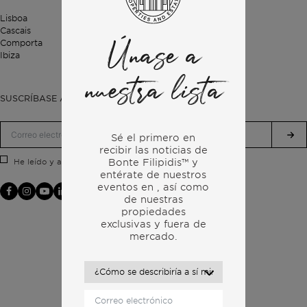
Lisboa
Cascais
Comporta
Únase a
Ibiza
nuestra lista
SUSCRÍBASE A NUESTRO BOLETÍN
Sé el primero en
recibir las noticias de
Bonte Filipidis™ y
Política de privacidad.
He leído y acepto la
entérate de nuestros
eventos en
, así como
de nuestras
propiedades
exclusivas y fuera de
mercado.