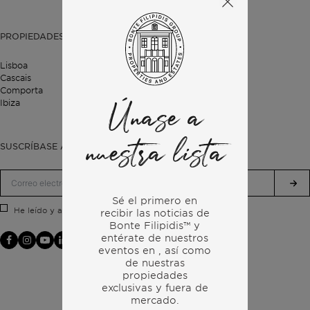
PROPIEDADES
Lisboa
Cascais
Comporta
Ibiza
Únase a
nuestra lista
SUSCRÍBASE A NUESTRO BOLETÍN
Sé el primero en
Política de privacidad.
He leído y acepto la
recibir las noticias de
Bonte Filipidis™ y
entérate de nuestros
eventos en
, así como
de nuestras
propiedades
exclusivas y fuera de
mercado.