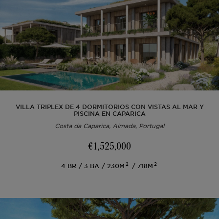
Fuera del mercado
Todas las propiedades
VILLA TRIPLEX DE 4 DORMITORIOS CON VISTAS AL MAR Y
PISCINA EN CAPARICA
Costa da Caparica, Almada, Portugal
€1,525,000
2
2
4
BR
3
BA
230M
718M