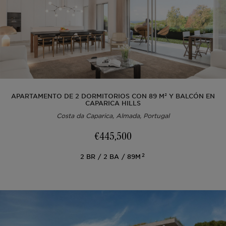
Lisboa
Licencia AL
Portugal
Equipo
Artículos
EN
Cascais
Renovar
Ibiza
Vídeos
PT
APARTAMENTO DE 2 DORMITORIOS CON 89 M² Y BALCÓN EN
Comporta
Desarrollar
FR
CAPARICA HILLS
Costa da Caparica, Almada, Portugal
Algarve
Todas las inversiones
€445,500
Oporto
Preguntas frecuentes
2
2
BR
2
BA
89M
Ibiza
Sintra