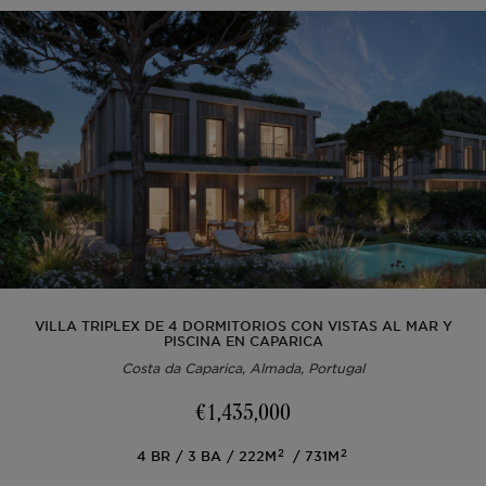
VILLA TRIPLEX DE 4 DORMITORIOS CON VISTAS AL MAR Y
PISCINA EN CAPARICA
Costa da Caparica, Almada, Portugal
€1,435,000
2
2
4
BR
3
BA
222M
731M