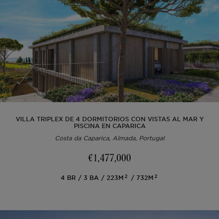
VILLA TRIPLEX DE 4 DORMITORIOS CON VISTAS AL MAR Y
PISCINA EN CAPARICA
Costa da Caparica, Almada, Portugal
€1,477,000
2
2
4
BR
3
BA
223M
732M