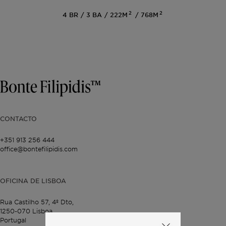
2
2
4
BR
3
BA
222M
768M
CONTACTO
+351 913 256 444
office@bontefilipidis.com
OFICINA DE LISBOA
Rua Castilho 57,
4º Dto,
1250-070 Lisboa,
Portugal