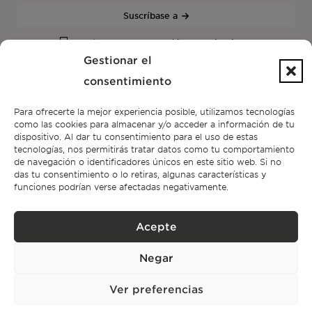
Suscríbase a
Política de privacidad.
He leído y acepto la
Gestionar el
consentimiento
Para ofrecerte la mejor experiencia posible, utilizamos tecnologías
como las cookies para almacenar y/o acceder a información de tu
dispositivo. Al dar tu consentimiento para el uso de estas
tecnologías, nos permitirás tratar datos como tu comportamiento
de navegación o identificadores únicos en este sitio web. Si no
das tu consentimiento o lo retiras, algunas características y
funciones podrían verse afectadas negativamente.
CONTACTO
Acepte
+351 913 256 444
office@bontefilipidis.com
Negar
OFICINA DE LISBOA
Ver preferencias