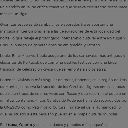
sociales del año. El humor es mordaz, irreverente y profundamente local:
un ejercicio anual de crítica colectiva que se lleva celebrando desde hace
más de un siglo.
Ovar:
Las escuelas de samba y los elaborados trajes aportan una
marcada influencia brasileña a las celebraciones de esta localidad del
norte, lo que refleja el prolongado intercambio cultural entre Portugal y
Brasil a lo largo de generaciones de emigración y retorno.
Loulé:
En el Algarve, Loulé acoge uno de los carnavales más antiguos y
elegantes de Portugal, que combina desfiles festivos con una larga
tradición de celebración cívica que se remonta a siglos atrás.
Podence:
Quizás la más singular de todas, Podence, en la región de Trás-
os-Montes, conserva la tradición de los Caretos —figuras enmascaradas
que visten trajes de colores vivos con flecos y que recorren el pueblo en
un ritual centenario—. Los Caretos de Podence han sido reconocidos por
la UNESCO como Patrimonio Cultural Inmaterial de la Humanidad, lo
que ha situado a este pequeño pueblo en el mapa cultural mundial.
Lisboa
Oporto
En
,
y en las ciudades y pueblos más pequeños, el