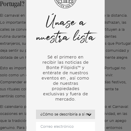
Portugal?
El carnaval en Portugal no es algo que se contemple desde la distancia.
Únase a
Lo importante es participar. Tanto adultos como niños se disfrazan, las
calles se convierten en lugares de encuentro y las risas sustituyen a la
nuestra lista
rutina durante unos días. Para los recién llegados y los residentes
extranjeros, suele ser uno de los primeros momentos en los que Portugal
deja sentir su personalidad: cálida, pausada, centrada en la comunidad y
Sé el primero en
dotada de un humor que es a la vez autocrítico y genuinamente alegre.
recibir las noticias de
Bonte Filipidis™ y
Esto es importante para cualquiera que esté pensando en Portugal no
entérate de nuestros
solo como un destino turístico, sino como un lugar donde vivir.
eventos en
, así como
Comprender el ritmo cultural de un país —sus fiestas, sus días festivos,
de nuestras
propiedades
sus rituales colectivos— es fundamental para saber si realmente te
exclusivas y fuera de
sentirás como en casa allí.
mercado.
El calendario portugués está marcado por momentos como el Carnaval:
ocasiones en las que la comunidad prima sobre la productividad, en las
que la tradición se mantiene viva no por obligación, sino por un apego
genuino. Para los expatriados que se han trasladado desde entornos