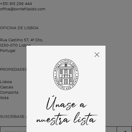
+351 913 256 444
office@bontefilipidis.com
OFICINA DE LISBOA
Rua Castilho 57,
4º Dto,
1250-070 Lisboa,
Portugal
PROPIEDADES
Lisboa
Cascais
Comporta
Ibiza
Únase a
nuestra lista
SUSCRÍBASE A NUESTRO BOLETÍN