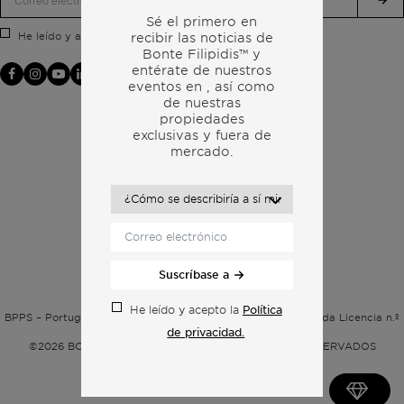
Sé el primero en
Política de privacidad.
He leído y acepto la
recibir las noticias de
Bonte Filipidis™ y
entérate de nuestros
eventos en
, así como
de nuestras
propiedades
exclusivas y fuera de
mercado.
Suscríbase a
Política de privacidad
Política
He leído y acepto la
BPPS – Portugal Property Services – Mediação Imobiliária, Lda Licencia n.º
de privacidad.
13824 – AMI
©2026
BONTE FILIPIDIS — TODOS LOS DERECHOS RESERVADOS
Desarrollado por:
WPlus