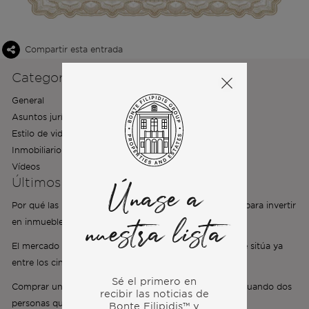
Compartir esta entrada
Categorías de noticias
General
Asuntos jurídicos y financieros
Estilo de vida y vivienda
Inmobiliario y reubicación
Vídeos
Últimos artículos
Únase a
Por qué las mejores marcas del mundo eligen Portugal para invertir
en inmuebles de lujo
nuestra lista
El mercado inmobiliario de Lisboa en 2026: la ciudad se sitúa ya
entre los cinco principales mercados mundiales
Sé el primero en
Comprar una propiedad de lujo en Portugal en pareja: cuando dos
recibir las noticias de
personas quieren dos vidas diferentes
Bonte Filipidis™ y