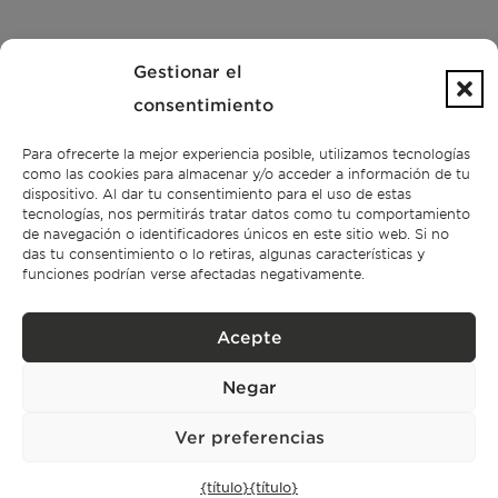
OFICINA DE LISBOA
Gestionar el
Rua Castilho 57,
4º Dto,
consentimiento
1250-070 Lisboa,
Portugal
Para ofrecerte la mejor experiencia posible, utilizamos tecnologías
como las cookies para almacenar y/o acceder a información de tu
dispositivo. Al dar tu consentimiento para el uso de estas
PROPIEDADES
tecnologías, nos permitirás tratar datos como tu comportamiento
de navegación o identificadores únicos en este sitio web. Si no
das tu consentimiento o lo retiras, algunas características y
Lisboa
funciones podrían verse afectadas negativamente.
Cascais
Comporta
Ibiza
Acepte
Negar
SUSCRÍBASE A NUESTRO BOLETÍN
Ver preferencias
{título}
{título}
Política de privacidad.
He leído y acepto la