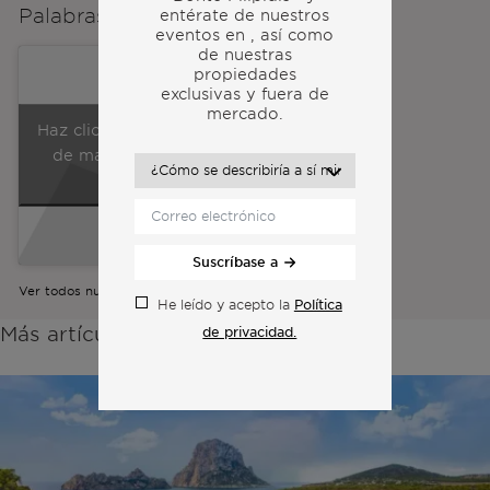
Palabras de los
cofundadores
entérate de nuestros
eventos en
, así como
de nuestras
propiedades
exclusivas y fuera de
mercado.
Haz clic para aceptar las cookies
de marketing y habilitar este
contenido
Suscríbase a
Ver todos nuestros vídeos
Política
He leído y acepto la
Más artículos de la misma categoría:
de privacidad.