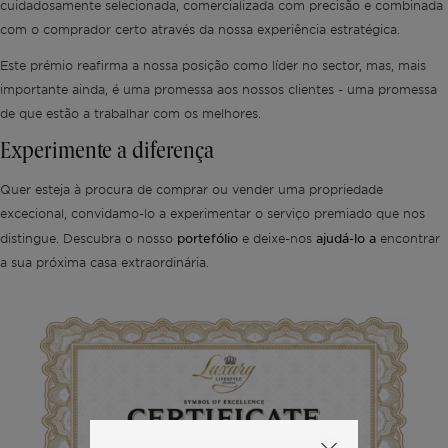
cuidadosamente selecionada, comercializada com precisão e combinada
com o comprador certo através da nossa experiência estratégica.
Este prémio reafirma a nossa posição como líder no sector, mas, mais
importante ainda, é uma promessa aos nossos clientes - uma promessa
de que estão a trabalhar com os melhores.
Experimente a diferença
Quer esteja à procura de comprar ou vender uma propriedade
excecional, convidamo-lo a experimentar o serviço premiado que nos
portefólio
ajudá-lo a
distingue. Descubra o nosso
e deixe-nos
encontrar
a sua próxima casa extraordinária.