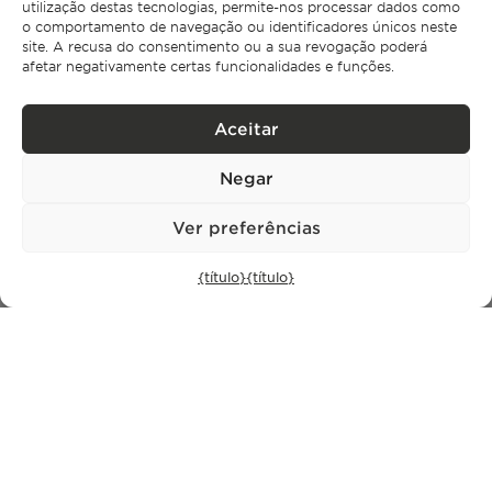
utilização destas tecnologias, permite-nos processar dados como
Rua Castilho 57,
4º Dto,
o comportamento de navegação ou identificadores únicos neste
1250-070 Lisboa,
site. A recusa do consentimento ou a sua revogação poderá
Portugal
afetar negativamente certas funcionalidades e funções.
IMÓVEIS
Aceitar
Lisboa
Negar
Cascais
Comporta
Ibiza
Ver preferências
{título}
{título}
SUBSCREVER A NOSSA NEWSLETTER
Política de Privacidade.
Li e aceito a