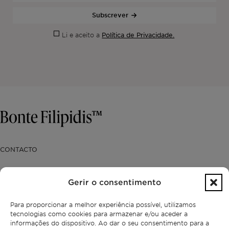
Subscrever
Política de Privacidade.
Li e aceito a
CONTACTO
+351 913 256 444
office@bontefilipidis.com
Gerir o consentimento
Para proporcionar a melhor experiência possível, utilizamos
ESCRITÓRIO DE LISBOA
tecnologias como cookies para armazenar e/ou aceder a
informações do dispositivo. Ao dar o seu consentimento para a