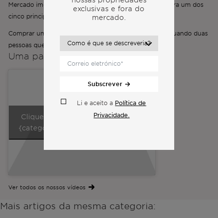
Mercado imobiliário de Lisboa em 2026: a cidade é agora um dos
exclusivas e fora do
cinco principais mercados mundiais
mercado.
Comprar um imóvel de luxo em Portugal como casal: quando duas
pessoas querem duas vidas diferentes
Uma palavra dos
co-fundadores
Subscrever
Política de
Li e aceito a
Privacidade.
Clique para aceitar os cookies da
{categoria} e ativar este conteúdo
Ver todos os nossos vídeos
Mais artigos da mesma categoria: