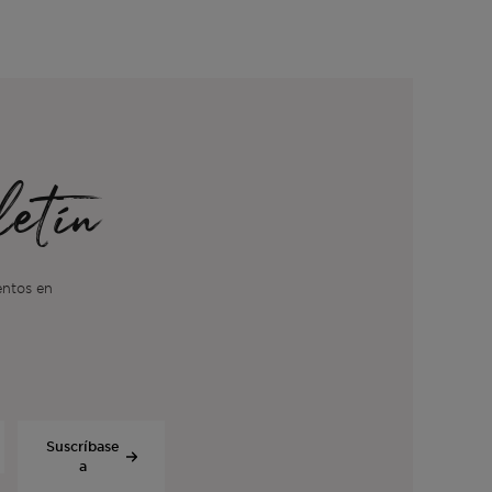
etín
ventos en
Suscríbase
a