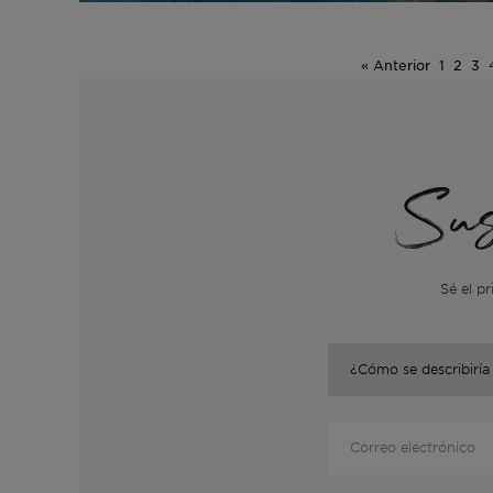
« Anterior
1
2
3
Sus
Sé el pr