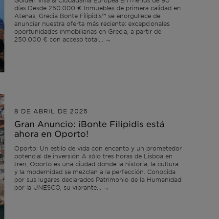
Golden Visa & Ciudadanía Europea En menos de 90
días Desde 250.000 € Inmuebles de primera calidad en
Atenas, Grecia Bonte Filipidis™ se enorgullece de
anunciar nuestra oferta más reciente: excepcionales
oportunidades inmobiliarias en Grecia, a partir de
250.000 € con acceso total... →
8 DE ABRIL DE 2025
Gran Anuncio: ¡Bonte Filipidis está
ahora en Oporto!
Oporto: Un estilo de vida con encanto y un prometedor
potencial de inversión A sólo tres horas de Lisboa en
tren, Oporto es una ciudad donde la historia, la cultura
y la modernidad se mezclan a la perfección. Conocida
por sus lugares declarados Patrimonio de la Humanidad
por la UNESCO, su vibrante... →