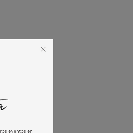
a
stros eventos en