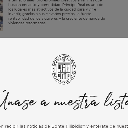
internacionales, profesionales creativos y familias que
buscan encanto y comodidad. Príncipe Real es uno de
los lugares más atractivos de la ciudad para vivir e
invertir, gracias a sus elevados precios, la fuerte
rentabilidad de los alquileres y la creciente demanda de
viviendas reformadas.
5 DE NOVIEMBRE DE 2025
De los fairways a la buena vida: El
auge del golf en Portugal
Portugal sigue destacando como el principal destino de
golf de Europa, donde los campos de primera categoría
se combinan con un estilo de vida excepcional y un
mercado inmobiliario de primer orden.
Únase a nuestra list
n recibir las noticias de Bonte Filipidis™ y entérate de nue