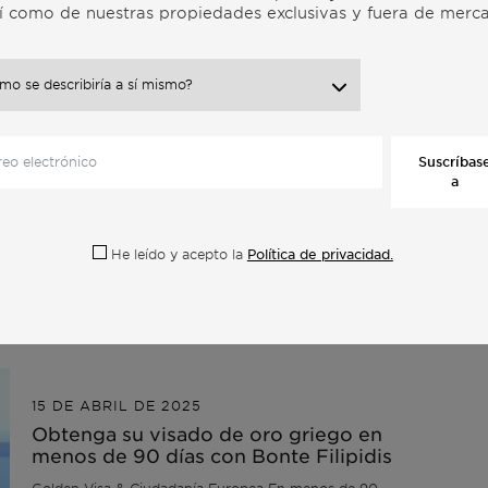
sí como de nuestras propiedades exclusivas y fuera de merc
14 DE MAYO DE 2025
La belleza de la costa y la inversión
inteligente
Cascais y Estoril Vida atemporal, rendimientos
Suscríbas
excepcionales Donde el estilo de vida y el legado se
a
unen a la inteligencia inversora A poca distancia de
Lisboa, las ciudades de Cascais y Estoril forman lo que
muchos llaman la Riviera portuguesa un lugar donde...
→
Política de privacidad.
He leído y acepto la
15 DE ABRIL DE 2025
Obtenga su visado de oro griego en
menos de 90 días con Bonte Filipidis