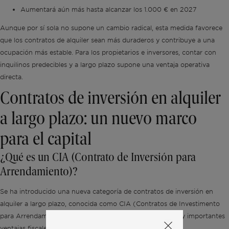
Aumentará aún más hasta alcanzar los 1.000 € en 2027
Aunque por sí sola no supone un cambio radical, esta medida favorece
que los contratos de alquiler sean más duraderos y contribuye a una
ocupación más estable. Para los propietarios e inversores, contar con
inquilinos predecibles y a largo plazo supone una ventaja operativa
directa.
Contratos de inversión en alquiler
a largo plazo: un nuevo marco
para el capital
¿Qué es un CIA (Contrato de Inversión para
Arrendamiento)?
Se ha introducido una nueva categoría de contratos de inversión en
alquiler a largo plazo, conocida como CIA (Contratos de Investimento
para Arrendamento), con una duración de hasta 25 años y importantes
ventajas fiscales.