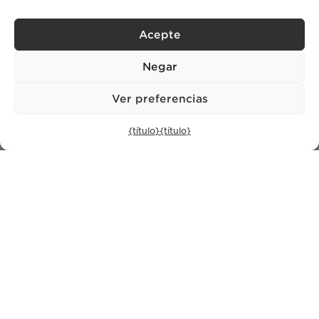
Suscríbase a
Acepte
Política de privacidad.
He leído y acepto la
Negar
Ver preferencias
{título}
{título}
CONTACTO
+351 913 256 444
office@bontefilipidis.com
OFICINA DE LISBOA