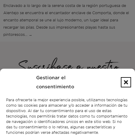
Enclavado a lo largo de la serena costa de la región portuguesa de
Alentejo se encuentra el encantador enclave de Comporta, donde el
encanto atemporal se une al lujo moderno, un lugar ideal para
recargar las pilas. Desde sus impresionantes playas hasta sus
pintorescos... →
Suscríbase a nuestro
Gestionar el
boletín
consentimiento
Sé el primero en recibir las noticias de Bonte Filipidis™ y entérate
Para ofrecerte la mejor experiencia posible, utilizamos tecnologías
de nuestros eventos en
, así como de nuestras propiedades
como las cookies para almacenar y/o acceder a información de tu
exclusivas.
dispositivo. Al dar tu consentimiento para el uso de estas
tecnologías, nos permitirás tratar datos como tu comportamiento
de navegación o identificadores únicos en este sitio web. Si no
das tu consentimiento o lo retiras, algunas características y
funciones podrían verse afectadas negativamente.