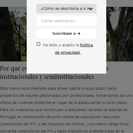
Suscríbase a
Política
He leído y acepto la
de privacidad.
Por qué es importante para los inversores
institucionales y semiinstitucionales
Este marco está diseñado para atraer capital a largo plazo hacia
proyectos de alquiler gestionados por profesionales, fomentando así una
oferta de vivienda sostenida en lugar de la especulación a corto plazo.
Para los inversores que construyen o adquieren carteras de alquiler en
Portugal, la combinación de unos costes de adquisición reducidos
(exenciones del IMT y del impuesto de timbre), una menor carga fiscal
corriente (exenciones del IMI y tipos impositivos preferenciales en el