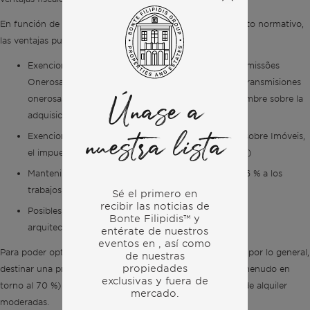
En función de la estructura del proyecto y del cumplimiento normativo,
las ventajas pueden incluir:
Exenciones del IMT (Imposto Municipal sobre Transmissões
Onerosas de Imóveis, el impuesto municipal sobre transmisiones
onerosas de bienes inmuebles) y del impuesto de timbre sobre la
Únase a
adquisición
Exenciones temporales del IMI (Imposto Municipal sobre Imóveis,
nuestra lista
el impuesto municipal anual sobre bienes inmuebles)
Mantenimiento de la aplicación del tipo del IVA del 6 % a los
trabajos de construcción y rehabilitación
Sé el primero en
recibir las noticias de
Posibles devoluciones parciales del IVA en estudios
Bonte Filipidis™ y
arquitectónicos, técnicos y de viabilidad
entérate de nuestros
eventos en
, así como
Para poder optar a ello, los proyectos inmobiliarios deben, por lo general,
de nuestras
propiedades
destinar una proporción considerable de las viviendas (a menudo en
exclusivas y fuera de
torno al 70 %) a alquileres a largo plazo con condiciones de alquiler
mercado.
moderadas.