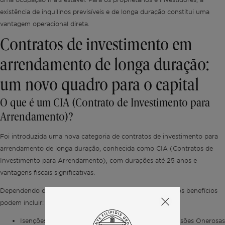
existência de inquilinos previsíveis e de longa duração constitui uma
vantagem operacional direta.
Contratos de investimento em
arrendamento de longa duração:
um novo quadro para o capital
O que é um CIA (Contrato de Investimento para
Arrendamento)?
Foi introduzida uma nova categoria de contratos de investimento para
arrendamento de longa duração, conhecida como CIA (Contratos de
Investimento para Arrendamento), com durações até 25 anos e
vantagens fiscais significativas.
Dependendo da estrutura do projeto e da conformidade, os benefícios
podem incluir:
Isenções do IMT (Imposto Municipal sobre Transmissões Onerosas