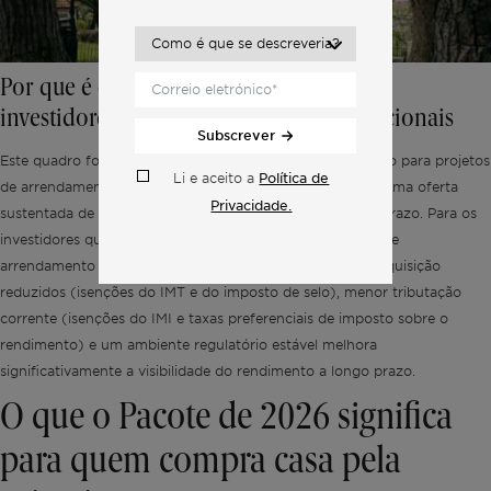
Por que é que isto é importante para os
investidores institucionais e semi-institucionais
Subscrever
Este quadro foi concebido para atrair capital a longo prazo para projetos
Política de
Li e aceito a
de arrendamento geridos por profissionais, incentivando uma oferta
Privacidade.
sustentada de habitação em vez da especulação a curto prazo. Para os
investidores que estão a construir ou a adquirir carteiras de
arrendamento em Portugal, a combinação de custos de aquisição
reduzidos (isenções do IMT e do imposto de selo), menor tributação
corrente (isenções do IMI e taxas preferenciais de imposto sobre o
rendimento) e um ambiente regulatório estável melhora
significativamente a visibilidade do rendimento a longo prazo.
O que o Pacote de 2026 significa
para quem compra casa pela