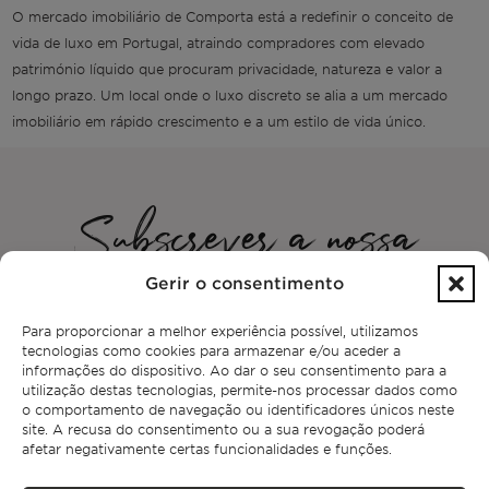
O mercado imobiliário de Comporta está a redefinir o conceito de
vida de luxo em Portugal, atraindo compradores com elevado
património líquido que procuram privacidade, natureza e valor a
longo prazo. Um local onde o luxo discreto se alia a um mercado
imobiliário em rápido crescimento e a um estilo de vida único.
Subscrever a nossa
newsletter
Gerir o consentimento
Para proporcionar a melhor experiência possível, utilizamos
Seja o primeiro a receber as notícias da Bonte Filipidis™ e saiba
tecnologias como cookies para armazenar e/ou aceder a
mais sobre os nossos eventos em
, bem como sobre as nossas
informações do dispositivo. Ao dar o seu consentimento para a
propriedades exclusivas.
utilização destas tecnologias, permite-nos processar dados como
o comportamento de navegação ou identificadores únicos neste
site. A recusa do consentimento ou a sua revogação poderá
afetar negativamente certas funcionalidades e funções.