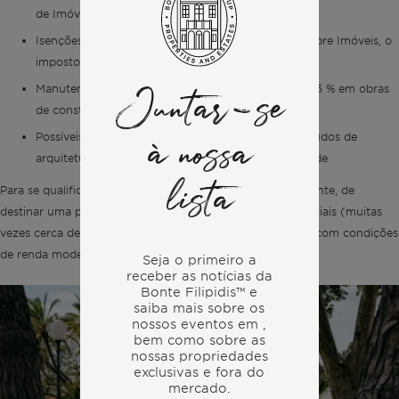
de Imóveis) e do imposto de selo na aquisição
Isenções temporárias do IMI (Imposto Municipal sobre Imóveis, o
imposto municipal anual sobre imóveis)
Manutenção da elegibilidade para a taxa de IVA de 6 % em obras
Juntar-se
de construção e reabilitação
Possíveis reembolsos parciais do IVA relativos a estudos de
à nossa
arquitetura, estudos técnicos e estudos de viabilidade
lista
Para se qualificarem, os empreendimentos têm, normalmente, de
destinar uma proporção substancial das unidades residenciais (muitas
vezes cerca de 70 %) a arrendamentos de longa duração com condições
de renda moderadas.
Seja o primeiro a
receber as notícias da
Bonte Filipidis™ e
saiba mais sobre os
nossos eventos em
,
bem como sobre as
nossas propriedades
exclusivas e fora do
mercado.