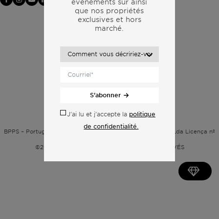
événements sur
ainsi
que nos propriétés
exclusives et hors
marché.
S'abonner
politique
J'ai lu et j'accepte la
Politique de confidentialité
de confidentialité.
BPPS – Portugal Property Services – Mediação Imobiliária, Lda Licença nº
13824 – AMI
©2026
BONTE FILIPIDIS — TOUS DROITS RÉSERVÉS
Développé par :
WPlus