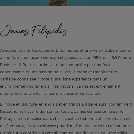
Lisbonne
Permis AL
Portugal
L'équipe
Articles
EN
James Filipidis
Cascais
Remettre à neuf
Ibiza
Vidéos
PT
Avec des racines françaises et britanniques et une vision globale, James
a une formation académique prestigieuse avec un MBA de l'ISG Paris, un
Comporta
Développer
ES
Bachelor of Business Administration, complété par une forte
connaissance et une passion pour l'art, la mode et l'architecture.
Algarve
Tous les investissements
Véritable connaisseur, doté d'une riche expérience dans un
environnement commercial international, James est extrêmement
Porto
Foire aux questions
orienté vers les clients, les performances et les résultats.
Bilingue et biculturel en anglais et en français, il parle aussi couramment
Ibiza
l'espagnol et travaille dur son portugais. James est passionné par le
Portugal, en particulier par sa belle capitale Lisbonne et la ville balnéaire
de Comporta, où son œil avisé pour l'art, l'architecture et la décoration
Sintra
d'intérieur a contribué à l'établir comme une figure clé de l'immobilier