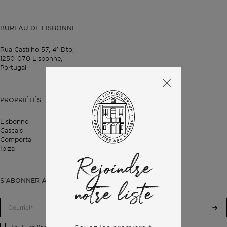
BUREAU DE LISBONNE
Rua Castilho 57,
4º Dto,
1250-070 Lisbonne,
Portugal
PROPRIÉTÉS
Lisbonne
Cascais
Comporta
Ibiza
Rejoindre
S'ABONNER À NOTRE LETTRE D'INFORMATION
notre liste