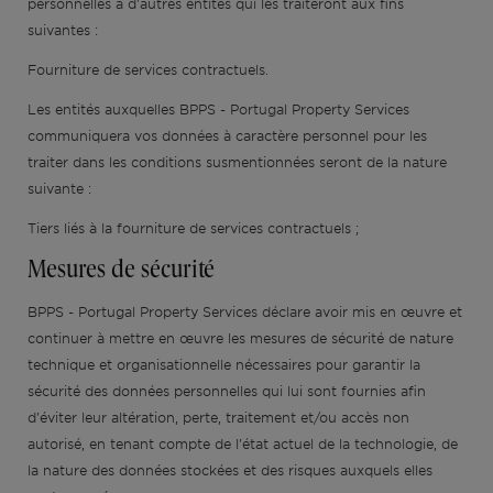
personnelles à d'autres entités qui les traiteront aux fins
suivantes :
Fourniture de services contractuels.
Lisbonne
Permis AL
Portugal
L'équipe
Articles
EN
Les entités auxquelles BPPS - Portugal Property Services
communiquera vos données à caractère personnel pour les
Cascais
Remettre à neuf
Ibiza
Vidéos
PT
traiter dans les conditions susmentionnées seront de la nature
suivante :
Comporta
Développer
ES
Tiers liés à la fourniture de services contractuels ;
Mesures de sécurité
Algarve
Tous les investissements
BPPS - Portugal Property Services déclare avoir mis en œuvre et
continuer à mettre en œuvre les mesures de sécurité de nature
Porto
Foire aux questions
technique et organisationnelle nécessaires pour garantir la
sécurité des données personnelles qui lui sont fournies afin
Ibiza
d'éviter leur altération, perte, traitement et/ou accès non
autorisé, en tenant compte de l'état actuel de la technologie, de
Sintra
la nature des données stockées et des risques auxquels elles