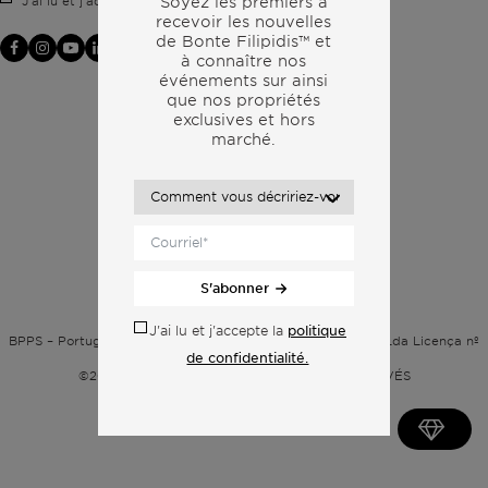
politique de confidentialité.
Soyez les premiers à
J'ai lu et j'accepte la
recevoir les nouvelles
de Bonte Filipidis™ et
à connaître nos
événements sur
ainsi
que nos propriétés
exclusives et hors
marché.
S'abonner
Politique de confidentialité
politique
J'ai lu et j'accepte la
BPPS – Portugal Property Services – Mediação Imobiliária, Lda Licença nº
de confidentialité.
13824 – AMI
©2026
BONTE FILIPIDIS — TOUS DROITS RÉSERVÉS
Développé par :
WPlus