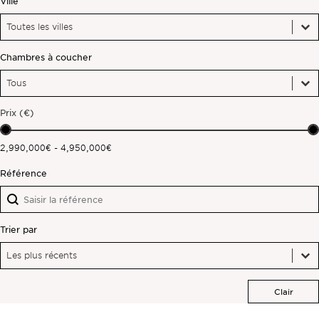
Ville
Ville
Ville
Hors marché
Ville
Chambres à coucher
Toutes les propriétés
Chambres à coucher
Chambres à coucher
Chambres à coucher
Prix (€)
Prix (€)
2,990,000€ - 4,950,000€
Référence
Référence
Référence
Trier par
Trier par
Trier par
Trier par
Les plus récents
Clair