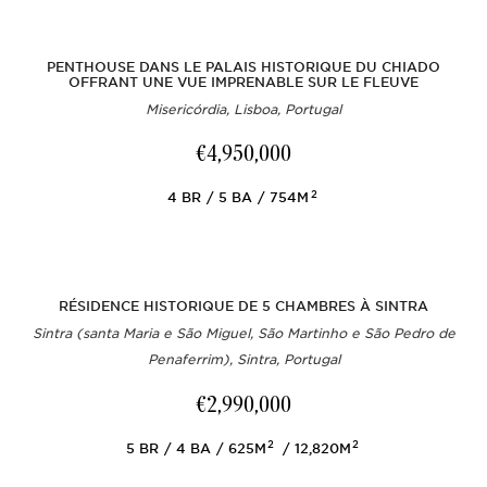
PENTHOUSE DANS LE PALAIS HISTORIQUE DU CHIADO
OFFRANT UNE VUE IMPRENABLE SUR LE FLEUVE
Misericórdia, Lisboa, Portugal
€4,950,000
2
4
BR
5
BA
754M
RÉSIDENCE HISTORIQUE DE 5 CHAMBRES À SINTRA
Sintra (santa Maria e São Miguel, São Martinho e São Pedro de
Penaferrim), Sintra, Portugal
€2,990,000
2
2
5
BR
4
BA
625M
12,820M