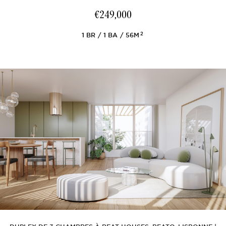
€249,000
2
1
BR
1
BA
56M