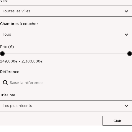
Ville
Ville
Ville
Hors marché
Ville
Chambres à coucher
Toutes les propriétés
Chambres à coucher
Chambres à coucher
Chambres à coucher
Prix (€)
Prix (€)
249,000€ - 2,300,000€
Référence
Référence
Référence
Trier par
Trier par
Trier par
Trier par
Les plus récents
Clair