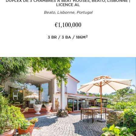
DUPLEX DE 3 CHAMBRES À BEAT HOUSES, BEATO, LISBONNE |
LICENCE AL
Beato, Lisbonne, Portugal
€1,100,000
2
3
BR
3
BA
186M