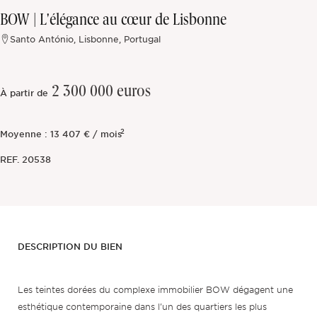
BOW | L'élégance au cœur de Lisbonne
Hors marché
Santo António, Lisbonne, Portugal
Toutes les propriétés
2 300 000 euros
À partir de
2
Moyenne : 13 407 € / mois
REF.
20538
DESCRIPTION DU BIEN
Les teintes dorées du complexe immobilier BOW dégagent une
esthétique contemporaine dans l'un des quartiers les plus