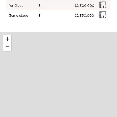
1er étage
3
€2,300,000
3ème étage
3
€2,350,000
+
−