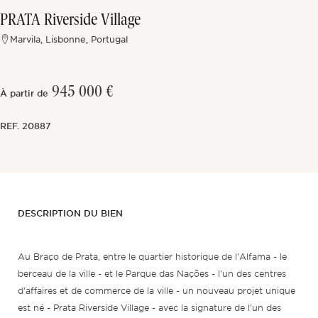
PRATA Riverside Village
Hors marché
Marvila, Lisbonne, Portugal
Toutes les propriétés
945 000 €
À partir de
REF.
20887
DESCRIPTION DU BIEN
Au Braço de Prata, entre le quartier historique de l'Alfama - le
berceau de la ville - et le Parque das Nações - l'un des centres
d'affaires et de commerce de la ville - un nouveau projet unique
est né - Prata Riverside Village - avec la signature de l'un des