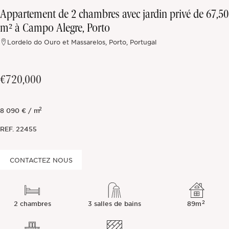
Appartement de 2 chambres avec jardin privé de 67,50
Hors marché
m² à Campo Alegre, Porto
Lordelo do Ouro et Massarelos, Porto, Portugal
Toutes les propriétés
€720,000
2
8 090 € / m
REF.
22455
CONTACTEZ NOUS
2
2 chambres
3 salles de bains
89m