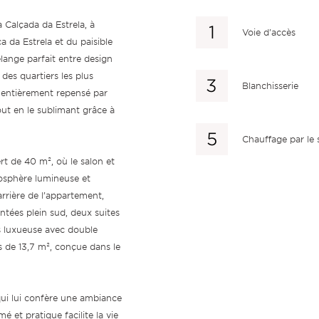
Calçada da Estrela, à
Voie d'accès
 da Estrela et du paisible
lange parfait entre design
des quartiers les plus
Blanchisserie
é entièrement repensé par
out en le sublimant grâce à
Chauffage par le 
t de 40 m², où le salon et
osphère lumineuse et
arrière de l’appartement,
entées plein sud, deux suites
ns luxueuse avec double
s de 13,7 m², conçue dans le
qui lui confère une ambiance
et pratique facilite la vie