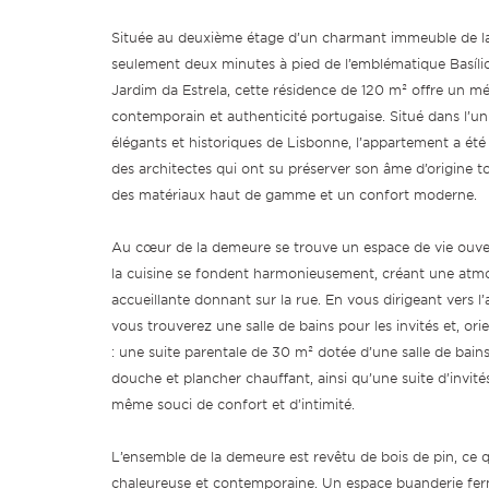
Située au deuxième étage d’un charmant immeuble de la 
seulement deux minutes à pied de l’emblématique Basílica
Jardim da Estrela, cette résidence de 120 m² offre un mé
contemporain et authenticité portugaise. Situé dans l’un 
élégants et historiques de Lisbonne, l’appartement a ét
des architectes qui ont su préserver son âme d’origine t
des matériaux haut de gamme et un confort moderne.
Au cœur de la demeure se trouve un espace de vie ouver
la cuisine se fondent harmonieusement, créant une atm
accueillante donnant sur la rue. En vous dirigeant vers l’
vous trouverez une salle de bains pour les invités et, ori
: une suite parentale de 30 m² dotée d’une salle de bai
douche et plancher chauffant, ainsi qu’une suite d’invité
même souci de confort et d’intimité.
L’ensemble de la demeure est revêtu de bois de pin, ce 
chaleureuse et contemporaine. Un espace buanderie fermé 