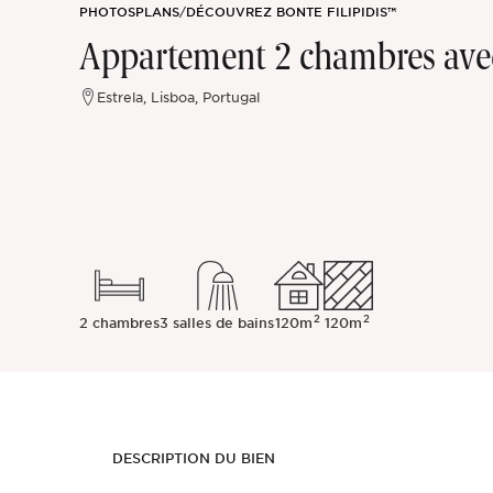
PHOTOS
PLANS
/
DÉCOUVREZ BONTE FILIPIDIS™
Sintra
Appartement 2 chambres avec 
Hors marché
Estrela, Lisboa, Portugal
Toutes les propriétés
2
2
2 chambres
3 salles de bains
120m
120m
DESCRIPTION DU BIEN