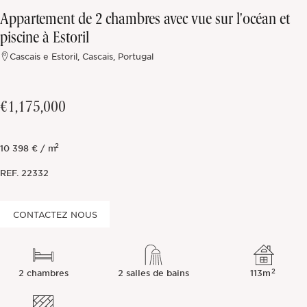
Appartement de 2 chambres avec vue sur l'océan et
Hors marché
piscine à Estoril
Cascais e Estoril, Cascais, Portugal
Toutes les propriétés
€1,175,000
2
10 398 € / m
REF.
22332
CONTACTEZ NOUS
2
2 chambres
2 salles de bains
113m