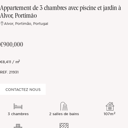
Appartement de 3 chambres avec piscine et jardin à
Hors marché
Alvor, Portimão
Alvor, Portimão, Portugal
Toutes les propriétés
€900,000
2
€8,411 / m
REF.
21931
CONTACTEZ NOUS
2
3 chambres
2 salles de bains
107m