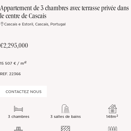
Appartement de 3 chambres avec terrasse privée dans
Hors marché
le centre de Cascais
Cascais e Estoril, Cascais, Portugal
Toutes les propriétés
€2,295,000
2
15 507 € / m²
REF.
22366
CONTACTEZ NOUS
2
3 chambres
3 salles de bains
148m