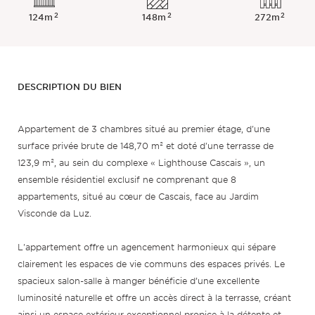
2
2
2
124m
148m
272m
DESCRIPTION DU BIEN
Appartement de 3 chambres situé au premier étage, d'une
surface privée brute de 148,70 m² et doté d'une terrasse de
123,9 m², au sein du complexe « Lighthouse Cascais », un
ensemble résidentiel exclusif ne comprenant que 8
appartements, situé au cœur de Cascais, face au Jardim
Visconde da Luz.
L'appartement offre un agencement harmonieux qui sépare
clairement les espaces de vie communs des espaces privés. Le
spacieux salon-salle à manger bénéficie d’une excellente
luminosité naturelle et offre un accès direct à la terrasse, créant
ainsi un espace extérieur exceptionnel propice à la détente et