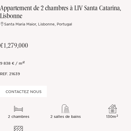
Appartement de 2 chambres à LIV Santa Catarina,
Hors marché
Lisbonne
Santa Maria Maior, Lisbonne, Portugal
Toutes les propriétés
€1,279,000
2
9 838 € / m²
REF.
21639
CONTACTEZ NOUS
2
2 chambres
2 salles de bains
130m