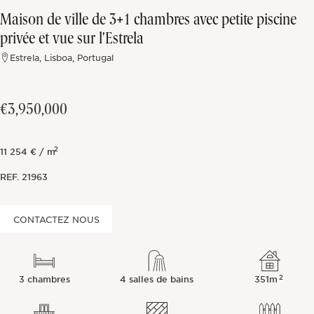
Maison de ville de 3+1 chambres avec petite piscine
Hors marché
privée et vue sur l'Estrela
Estrela, Lisboa, Portugal
Toutes les propriétés
€3,950,000
2
11 254 € / m
REF.
21963
CONTACTEZ NOUS
2
3 chambres
4 salles de bains
351m