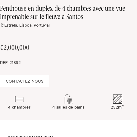
Penthouse en duplex de 4 chambres avec une vue
Hors marché
imprenable sur le fleuve à Santos
Estrela, Lisboa, Portugal
Toutes les propriétés
€2,000,000
REF.
21892
CONTACTEZ NOUS
2
4 chambres
4 salles de bains
252m