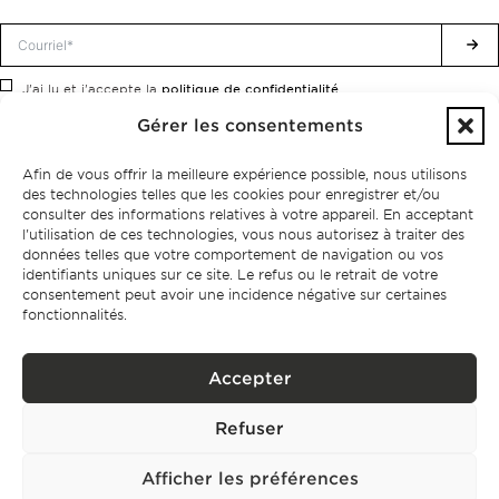
politique de confidentialité.
J'ai lu et j'accepte la
Gérer les consentements
Afin de vous offrir la meilleure expérience possible, nous utilisons
des technologies telles que les cookies pour enregistrer et/ou
consulter des informations relatives à votre appareil. En acceptant
l'utilisation de ces technologies, vous nous autorisez à traiter des
données telles que votre comportement de navigation ou vos
identifiants uniques sur ce site. Le refus ou le retrait de votre
consentement peut avoir une incidence négative sur certaines
fonctionnalités.
Accepter
Politique de confidentialité
Refuser
BPPS – Portugal Property Services – Mediação Imobiliária, Lda Licença nº
13824 – AMI
©2026
BONTE FILIPIDIS — TOUS DROITS RÉSERVÉS
Afficher les préférences
Développé par :
WPlus