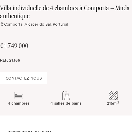
Villa individuelle de 4 chambres à Comporta – Muda
Hors marché
authentique
Comporta, Alcácer do Sal, Portugal
Toutes les propriétés
€1,749,000
REF.
21366
CONTACTEZ NOUS
2
4 chambres
4 salles de bains
215m