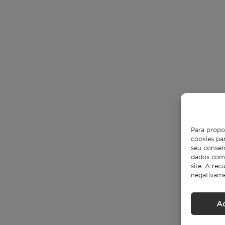
Para propo
cookies pa
seu consen
dados como
site. A re
negativame
A