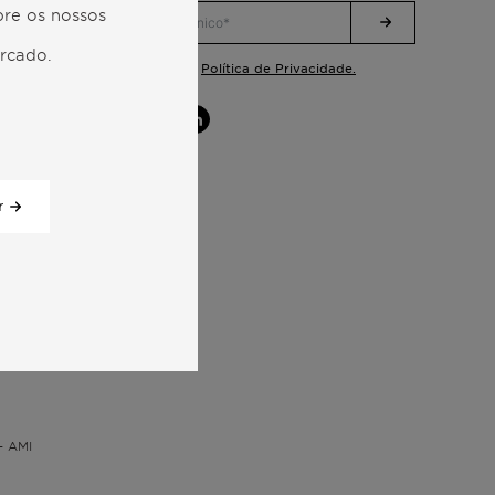
bre os nossos
ercado.
Política de Privacidade.
Li e aceito a
r
– AMI