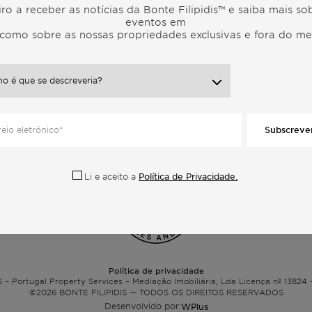
o 57,
4º Dto,
Lisboa
iro a receber as notícias da Bonte Filipidis™ e saiba mais so
isboa,
Cascais
eventos em
Comporta
como sobre as nossas propriedades exclusivas e fora do m
Ibiza
Subscreve
Política de Privacidade.
Li e aceito a
Política de privacidade
 – Portugal Property Services – Mediação Imobiliária, Lda Licença nº 13824 
©2026
BONTE FILIPIDIS — TODOS OS DIREITOS RESERVADOS
Desenvolvido por:
WPlus