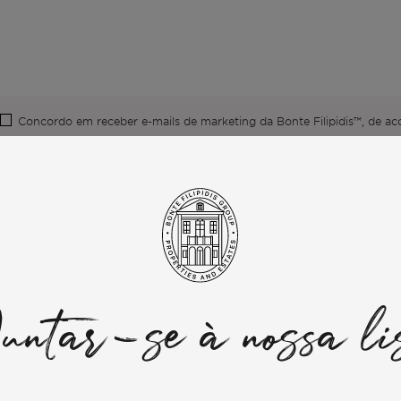
Concordo em receber e-mails de marketing da Bonte Filipidis™, de a
Enviar
ntar-se à nossa li
O DE LISBOA
IMÓVEIS