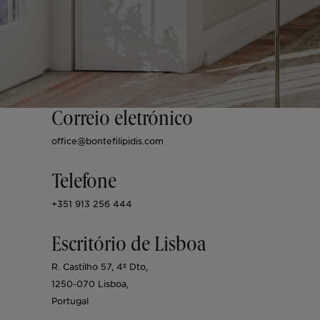
Lisboa
Licença AL
Portugal
Equipa
Artigos
EN
Cascais
Renovar
Ibiza
Vídeos
FR
Correio eletrónico
office@bontefilipidis.com
Comporta
Desenvolver
ES
Telefone
Algarve
Todos os investimentos
+351 913 256 444
Escritório de Lisboa
Porto
Perguntas frequentes
R. Castilho 57, 4º Dto,
1250-070 Lisboa,
Ibiza
Portugal