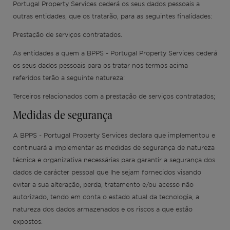
Portugal Property Services cederá os seus dados pessoais a
outras entidades, que os tratarão, para as seguintes finalidades:
Prestação de serviços contratados.
Lisboa
Licença AL
Portugal
Equipa
Artigos
EN
As entidades a quem a BPPS - Portugal Property Services cederá
os seus dados pessoais para os tratar nos termos acima
Cascais
Renovar
Ibiza
Vídeos
FR
referidos terão a seguinte natureza:
Terceiros relacionados com a prestação de serviços contratados;
Comporta
Desenvolver
ES
Medidas de segurança
Algarve
Todos os investimentos
A BPPS - Portugal Property Services declara que implementou e
continuará a implementar as medidas de segurança de natureza
Porto
Perguntas frequentes
técnica e organizativa necessárias para garantir a segurança dos
dados de carácter pessoal que lhe sejam fornecidos visando
evitar a sua alteração, perda, tratamento e/ou acesso não
Ibiza
autorizado, tendo em conta o estado atual da tecnologia, a
natureza dos dados armazenados e os riscos a que estão
Sintra
expostos.