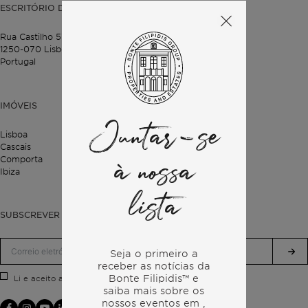
ESCRITÓRIO DE LISBOA
Rua Castilho 57,
4º Dto,
1250-070 Lisboa,
Portugal
IMÓVEIS
Juntar-se
Lisboa
Cascais
Comporta
à nossa
Ibiza
lista
SUBSCREVER A NOSSA NEWSLETTER
Seja o primeiro a
receber as notícias da
Bonte Filipidis™ e
Política de Privacidade.
Li e aceito a
saiba mais sobre os
nossos eventos em
,