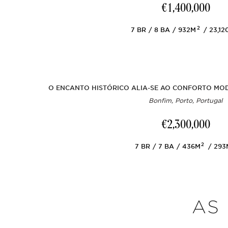
€1,400,000
2
7
BR
8
BA
932M
23,1
O ENCANTO HISTÓRICO ALIA-SE AO CONFORTO MOD
Bonfim, Porto, Portugal
€2,300,000
2
7
BR
7
BA
436M
29
AS