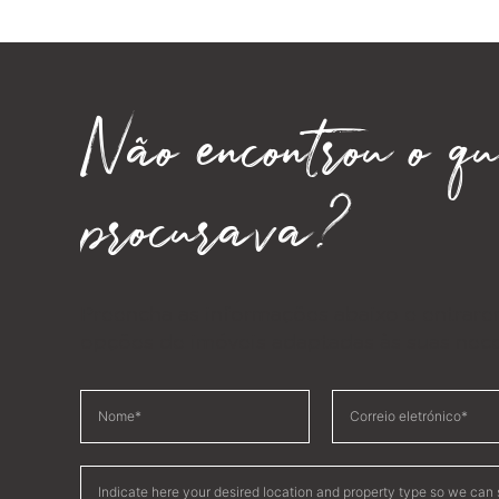
Não encontrou o qu
procurava?
Preencha as informações abaixo e entrar
opções de imóveis adaptadas às suas nec