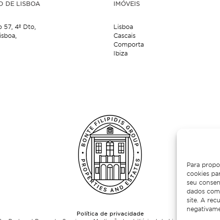
O DE LISBOA
IMÓVEIS
o 57,
4º Dto,
Lisboa
isboa,
Cascais
Comporta
Ibiza
Para propo
cookies pa
seu consen
dados como
site. A re
negativame
Política de privacidade