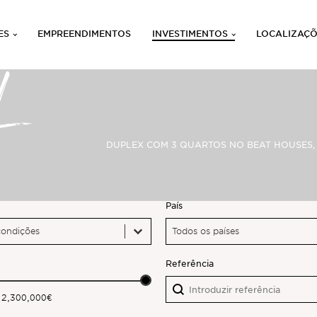
ES
EMPREENDIMENTOS
INVESTIMENTOS
LOCALIZAÇ
L
DUPLEX COM 3 QUARTOS NO BEAT HOUSES, B
País
País
País
País
Referência
Referência
Referência
 2,300,000€