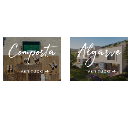
Comporta
Algarve
VER TUDO
VER TUDO