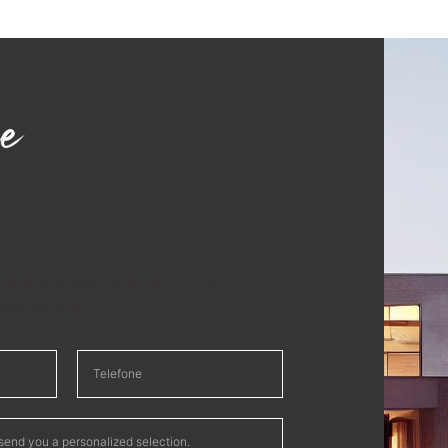
e
emos em contato com mais
essidades.