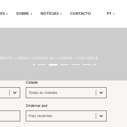
ÕES
SOBRE
NOTÍCIAS
CONTACTO
PT
EATO, LISBOA | LICENÇA AL
/
LISBOA
/
1 100 000 €
Cidade
Cidade
Cidade
Cidade
Ordenar por
Ordenar por
Ordenar por
Ordenar por
Mais recentes