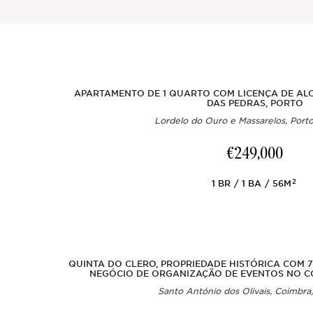
Sintra
Fora do mercado
APARTAMENTO DE 1 QUARTO COM LICENÇA DE AL
DAS PEDRAS, PORTO
Todas as propriedades
Lordelo do Ouro e Massarelos, Porto
€249,000
2
1
BR
1
BA
56M
QUINTA DO CLERO, PROPRIEDADE HISTÓRICA COM 
NEGÓCIO DE ORGANIZAÇÃO DE EVENTOS NO 
Santo António dos Olivais, Coimbra,