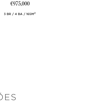
€975,000
2
3
BR
4
BA
165M
ÕES