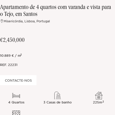
Apartamento de 4 quartos com varanda e vista para
Fora do mercado
o Tejo, em Santos
Misericórdia, Lisboa, Portugal
Todas as propriedades
€2,450,000
2
10.889 € / m
REF.
22231
CONTACTE-NOS
2
4 Quartos
3 Casas de banho
225m