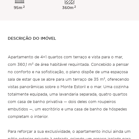
2
2
95m
360m
DESCRIÇÃO DO IMÓVEL
Apartamento de 4+1 quartos com terraço e vista para o mar,
com 360,1 m² de área habitável requintada. Concebido a pensar
no conforto e na sofisticação, o plano dispõe de uma espaçosa
sala de estar que se abre para um terraço de 35 m², oferecendo
vistas panorâmicas sobre o Monte Estoril e o mar. Uma cozinha
totalmente equipada, uma lavandaria separada, quatro quartos
com casa de banho privativa — dois deles com roupeiros
embutidos —, um escritório e uma casa de banho de hóspedes
completam o interior.
Para reforçar a sua exclusividade, o apartamento inclui ainda um
pátio exterior privado à entrada, criando um espaço isolado para