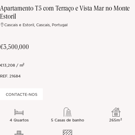
Apartamento T5 com Terraço e Vista Mar no Monte
Fora do mercado
Estoril
Cascais e Estoril, Cascais, Portugal
Todas as propriedades
€3,500,000
2
€13,208 / m
REF.
21684
CONTACTE-NOS
2
4 Quartos
5 Casas de banho
265m