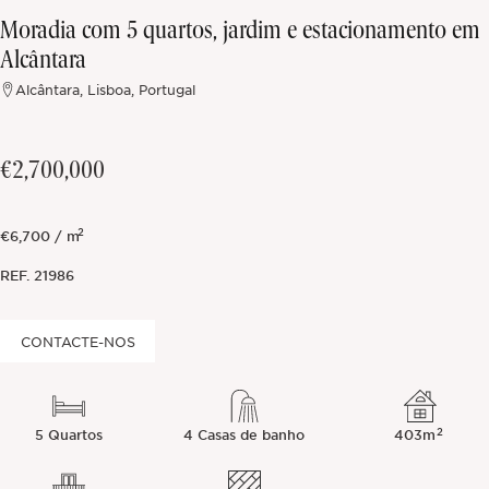
Moradia com 5 quartos, jardim e estacionamento em
Fora do mercado
Alcântara
Alcântara, Lisboa, Portugal
Todas as propriedades
€2,700,000
2
€6,700 / m
REF.
21986
CONTACTE-NOS
2
5 Quartos
4 Casas de banho
403m