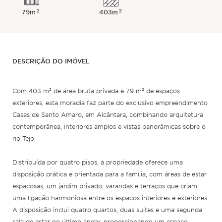
2
2
79m
403m
DESCRIÇÃO DO IMÓVEL
Com 403 m² de área bruta privada e 79 m² de espaços
exteriores, esta moradia faz parte do exclusivo empreendimento
Casas de Santo Amaro, em Alcântara, combinando arquitetura
contemporânea, interiores amplos e vistas panorâmicas sobre o
rio Tejo.
Distribuída por quatro pisos, a propriedade oferece uma
disposição prática e orientada para a família, com áreas de estar
espaçosas, um jardim privado, varandas e terraços que criam
uma ligação harmoniosa entre os espaços interiores e exteriores.
A disposição inclui quatro quartos, duas suites e uma segunda
sala de estar no último andar, proporcionando um espaço