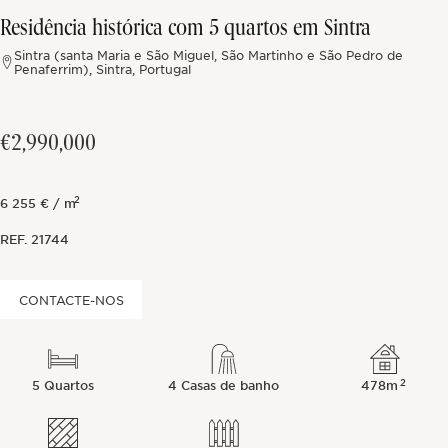
Residência histórica com 5 quartos em Sintra
Fora do mercado
Sintra (santa Maria e São Miguel, São Martinho e São Pedro de
Penaferrim), Sintra, Portugal
Todas as propriedades
€2,990,000
2
6 255 € / m
REF.
21744
CONTACTE-NOS
2
5 Quartos
4 Casas de banho
478m