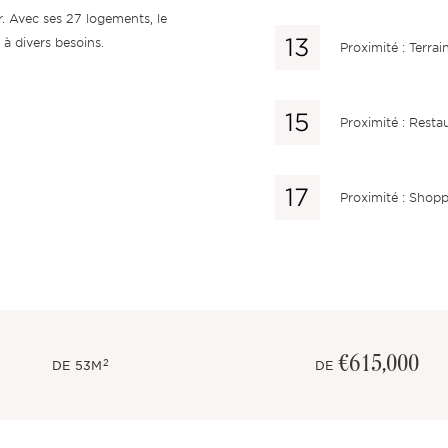
r. Avec ses 27 logements, le
à divers besoins.
Proximité : Terrai
Proximité : Resta
Proximité : Shop
€615,000
2
DE
53M
DE