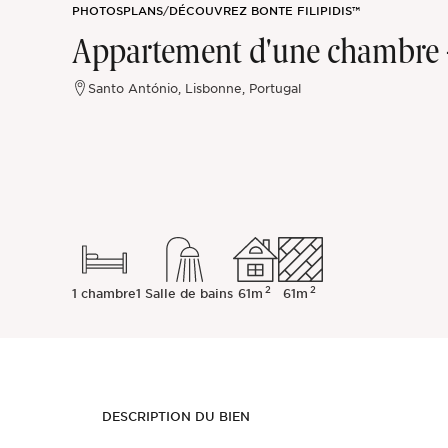
PHOTOS
PLANS
/
DÉCOUVREZ BONTE FILIPIDIS™
Sintra
Appartement d'une chambre -
Hors marché
Santo António, Lisbonne, Portugal
Toutes les propriétés
2
2
1 chambre
1 Salle de bains
61m
61m
DESCRIPTION DU BIEN