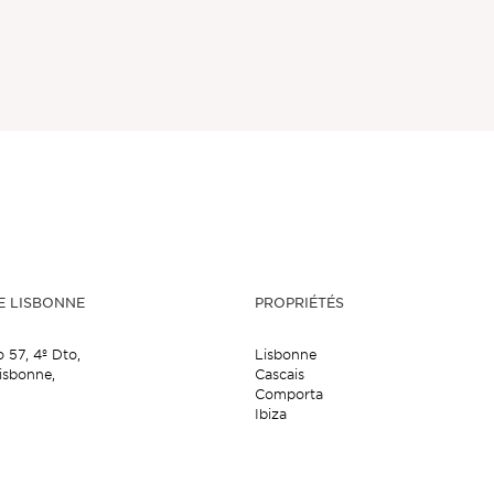
E LISBONNE
PROPRIÉTÉS
o 57,
4º Dto,
Lisbonne
isbonne,
Cascais
Comporta
Ibiza