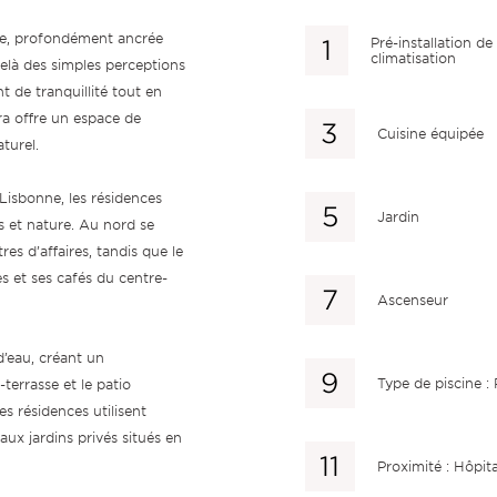
ue, profondément ancrée
Pré-installation de 
climatisation
delà des simples perceptions
t de tranquillité tout en
ura offre un espace de
Cuisine équipée
aturel.
 Lisbonne, les résidences
Jardin
s et nature. Au nord se
es d’affaires, tandis que le
s et ses cafés du centre-
Ascenseur
’eau, créant un
Type de piscine :
terrasse et le patio
es résidences utilisent
 aux jardins privés situés en
Proximité : Hôpita