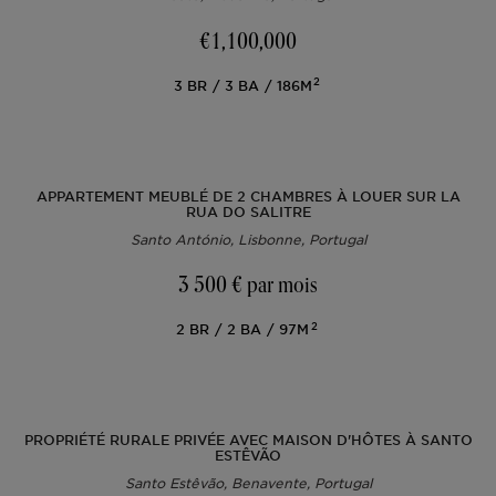
€1,100,000
2
Lisbonne
Permis AL
Portugal
L'équipe
Articles
EN
3
BR
3
BA
186M
Cascais
Remettre à neuf
Ibiza
Vidéos
PT
APPARTEMENT MEUBLÉ DE 2 CHAMBRES À LOUER SUR LA
RUA DO SALITRE
Comporta
Développer
ES
Santo António, Lisbonne, Portugal
Algarve
Tous les investissements
3 500 €
par mois
2
2
BR
2
BA
97M
Porto
Foire aux questions
Ibiza
PROPRIÉTÉ RURALE PRIVÉE AVEC MAISON D'HÔTES À SANTO
ESTÊVÃO
Sintra
Santo Estêvão, Benavente, Portugal