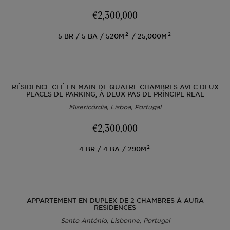
€2,300,000
Hors marché
2
2
5
BR
5
BA
520M
25,000M
Toutes les propriétés
RÉSIDENCE CLÉ EN MAIN DE QUATRE CHAMBRES AVEC DEUX
PLACES DE PARKING, À DEUX PAS DE PRÍNCIPE REAL
Misericórdia, Lisboa, Portugal
€2,300,000
2
4
BR
4
BA
290M
APPARTEMENT EN DUPLEX DE 2 CHAMBRES À AURA
RESIDENCES
Santo António, Lisbonne, Portugal