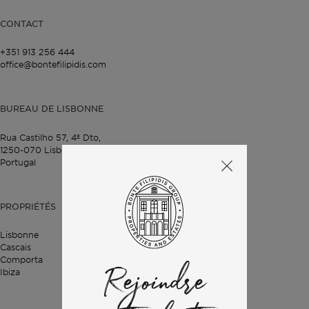
CONTACT
+351 913 256 444
office@bontefilipidis.com
BUREAU DE LISBONNE
Rua Castilho 57,
4º Dto,
1250-070 Lisbonne,
Portugal
PROPRIÉTÉS
Lisbonne
Cascais
Comporta
Ibiza
Rejoindre