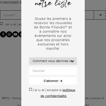
notre liste
S'ABONNER À NOTRE LETTRE D'INFORMATION
Soyez les premiers à
recevoir les nouvelles
politique de confidentialité.
J'ai lu et j'accepte la
de Bonte Filipidis™ et
à connaître nos
événements sur
ainsi
que nos propriétés
exclusives et hors
marché.
S'abonner
politique
J'ai lu et j'accepte la
Politique de confidentialité
de confidentialité.
BPPS – Portugal Property Services – Mediação Imobiliária, Lda Licença nº
13824 – AMI
©2026
BONTE FILIPIDIS — TOUS DROITS RÉSERVÉS