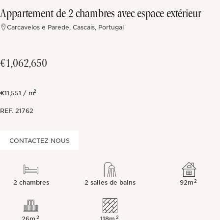
Appartement de 2 chambres avec espace extérieur
Hors marché
Carcavelos e Parede, Cascais, Portugal
Toutes les propriétés
€1,062,650
2
€11,551 / m
REF.
21762
CONTACTEZ NOUS
2
2 chambres
2 salles de bains
92m
2
2
26m
118m