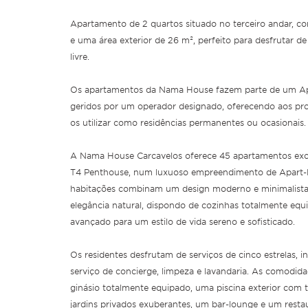
Apartamento de 2 quartos situado no terceiro andar, c
e uma área exterior de 26 m², perfeito para desfrutar 
livre.
Os apartamentos da Nama House fazem parte de um Apar
geridos por um operador designado, oferecendo aos propr
os utilizar como residências permanentes ou ocasionais.
A Nama House Carcavelos oferece 45 apartamentos excl
T4 Penthouse, num luxuoso empreendimento de Apart-Ho
habitações combinam um design moderno e minimalista, 
elegância natural, dispondo de cozinhas totalmente equ
avançado para um estilo de vida sereno e sofisticado.
Os residentes desfrutam de serviços de cinco estrelas, i
serviço de concierge, limpeza e lavandaria. As comodid
ginásio totalmente equipado, uma piscina exterior com t
jardins privados exuberantes, um bar-lounge e um rest