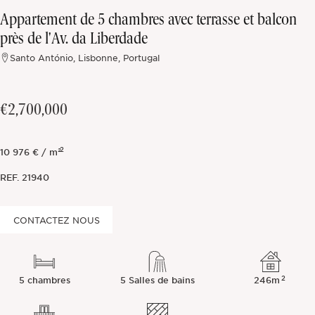
Appartement de 5 chambres avec terrasse et balcon
Hors marché
près de l'Av. da Liberdade
Santo António, Lisbonne, Portugal
Toutes les propriétés
€2,700,000
2
10 976 € / m²
REF.
21940
CONTACTEZ NOUS
2
5 chambres
5 Salles de bains
246m