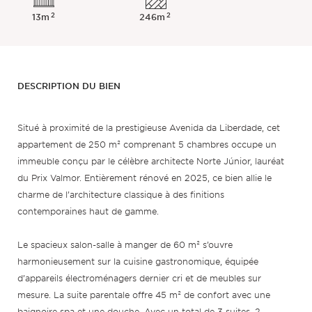
2
2
13m
246m
DESCRIPTION DU BIEN
Situé à proximité de la prestigieuse Avenida da Liberdade, cet
appartement de 250 m² comprenant 5 chambres occupe un
immeuble conçu par le célèbre architecte Norte Júnior, lauréat
du Prix Valmor. Entièrement rénové en 2025, ce bien allie le
charme de l’architecture classique à des finitions
contemporaines haut de gamme.
Le spacieux salon-salle à manger de 60 m² s’ouvre
harmonieusement sur la cuisine gastronomique, équipée
d’appareils électroménagers dernier cri et de meubles sur
mesure. La suite parentale offre 45 m² de confort avec une
baignoire spa et une douche. Avec un total de 3 suites, 2