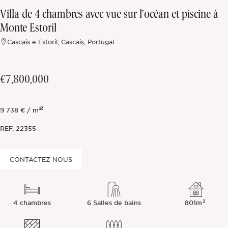
Villa de 4 chambres avec vue sur l'océan et piscine à
Hors marché
Monte Estoril
Cascais e Estoril, Cascais, Portugal
Toutes les propriétés
€7,800,000
2
9 738 € / m²
REF.
22355
CONTACTEZ NOUS
2
4 chambres
6 Salles de bains
801m